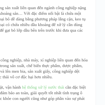
ng sản xuất liên quan đến ngành công nghiệp nặng
, khoáng sản… Với đặc điểm nổi bật là chứa một
loại bỏ dễ dàng bằng phương pháp lắng cặn, keo tụ
loại có chứa nhiều dầu khoáng để xử lý cần dùng
để gạt bỏ lớp dầu bên trên trước khi đưa qua các
công nghiệp, nhà máy, xí nghiệp liên quan đến hóa
ụ trong sản xuất, chế biến thực phẩm, dược phẩm,
t và lên men bia, sản xuất giấy, công nghiệp dệt
 thải vô cơ độc hại hơn nhiều.
đặt, vận hành
hệ thống xử lý nước thải
cần đặc biệt
ảm bảo an toàn, giải quyết tốt nhất tình trạng ô
ức khỏe con người cũng như góp phần vào sự phát