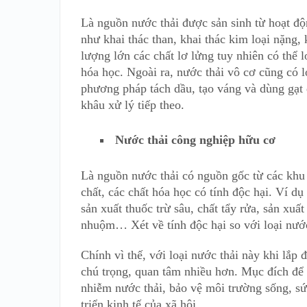
Là nguồn nước thải được sản sinh từ hoạt độ
như khai thác than, khai thác kim loại nặng
lượng lớn các chất lơ lửng tuy nhiên có thể 
hóa học. Ngoài ra, nước thải vô cơ cũng có 
phương pháp tách dầu, tạo váng và dùng gạt 
khâu xử lý tiếp theo.
Nước thải công nghiệp hữu cơ
Là nguồn nước thải có nguồn gốc từ các khu 
chất, các chất hóa học có tính độc hại. Ví d
sản xuất thuốc trừ sâu, chất tẩy rửa, sản xuấ
nhuộm… Xét về tính độc hại so với loại nước
Chính vì thế, với loại nước thải này khi lắp 
chú trọng, quan tâm nhiều hơn. Mục đích để đ
nhiễm nước thải, bảo vệ môi trường sống, s
triển kinh tế của xã hội.