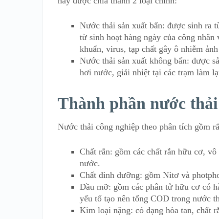
nay được chia thành 2 loại chính:
Nước thải sản xuất bẩn: được sinh ra t
từ sinh hoạt hàng ngày của công nhân 
khuẩn, virus, tạp chất gây ô nhiễm ản
Nước thải sản xuất không bẩn: được sản
hơi nước, giải nhiệt tại các trạm làm
Thành phần nước thải
Nước thải công nghiệp theo phân tích gồm rấ
Chất rắn: gồm các chất rắn hữu cơ, vô 
nước.
Chất dinh dưỡng: gồm Nitơ và photpho 
Dầu mỡ: gồm các phân tử hữu cơ có h
yếu tố tạo nên tổng COD trong nước th
Kim loại nặng: có dạng hòa tan, chất r