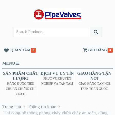
QUAN TÂM
GIỎ HÀNG
0
0
MENU
SẢN PHẨM CHẤT
DỊCH VỤ UY TÍN
GIAO HÀNG TẬN
LƯỢNG
NƠI
PHỤC VỤ CHUYÊN
HÀNG ĐÚNG TIÊU
NGHIỆP VÀ TẬN TÂM
GIAO HÀNG TẬN NƠI
CHUẨN CHỨNG CHỈ
TRÊN TOÀN QUỐC
CO/CQ
Trang chủ
Thông tin khác
Thi công hệ thống phòng cháy chữa cháy an toàn, đúng